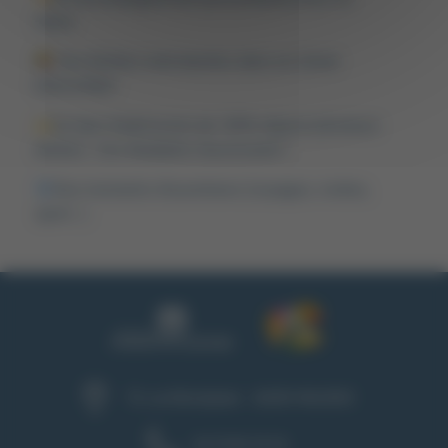
tuteur
Des khôlles individuelles dans un climat
bienveillant
Un taux d’admission de 100% depuis plusieurs
années : nos étudiants réussissent !
Des moments d’ouvertures (voyages, visites,
sport…)
75, rue Montplaisir - 26000 VALENCE
04 75 82 18 18