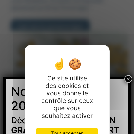
Lycée Montplaisir. Ce numéro est disponible
gratuitement au CDI du 75 et en ligne !
Lien vers le journal en ligne
Ce site utilise
×
des cookies et
Nouveau Rentrée
vous donne le
contrôle sur ceux
2026 au campus
que vous
souhaitez activer
Découvrez la
FORMATION
GRADE 7 – BAC+5 EXPERT
Tout accepter