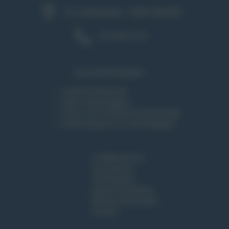
75, rue Montplaisir - 26000 VALENCE
04 75 82 18 18
Ensemble Montplaisir :
Lycée Professionnel
Lycée Technologique
Centre de Formation Professionnelle
Institut Supérieur et Technologique
L'établissement
Vie Lycéenne
Vie Étudiante
Espace entreprises
Rentrée & Inscription
Contact