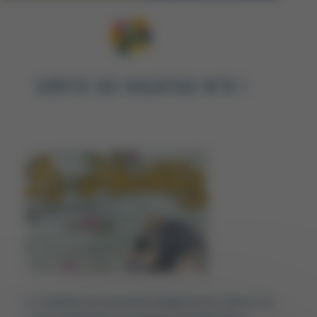
SORTIE DU HASHTAG N°8 !
Le Hashtag est un journal rédigé par les élèves du