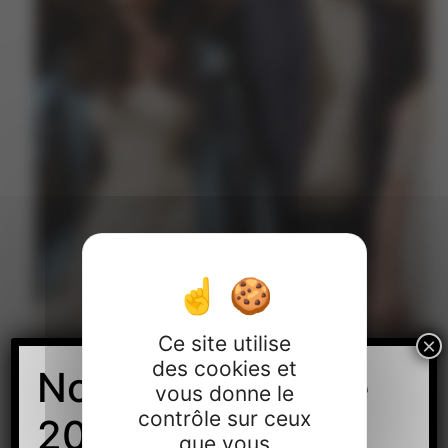
Ce site utilise
×
des cookies et
Nouveau Rentrée
vous donne le
contrôle sur ceux
2026 au campus
que vous