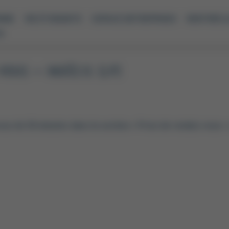
ENNE
VIE ÉTUDIANTE
ESPACE ENTREPRISES
RENTRÉE &
S
VOUS – INDÉCIS (LP)
ous de 30 minutes dans la section « Prise de rendez-vous »