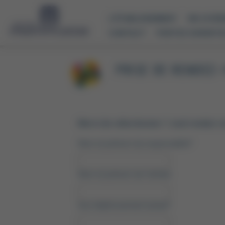
Panneau de gestion des cookies
L'ÉTABLISSEMENT
VIE LYCÉ
CONTACT
PORTES OUVERTE
PRISE DE RENDEZ-
Merci de sélectionner 1 seul rendez-v
Nom et prénom du responsable
*
Nom et prénom de l'enfant
Son établissement actuel
*