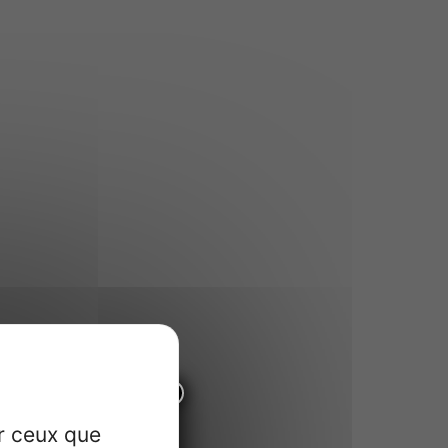
×
pus
ur ceux que