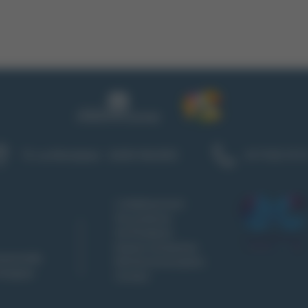
75, rue Montplaisir - 26000 VALENCE
04 75 82 18 1
L'établissement
Vie Lycéenne
Vie Étudiante
Espace entreprises
ssionnelle
Rentrée & Inscription
ologique
Contact