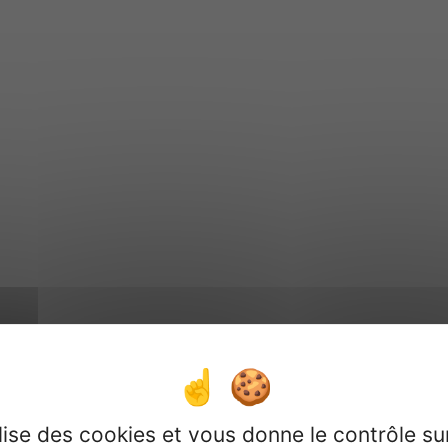
u Rentrée 2026 au cam
ilise des cookies et vous donne le contrôle s