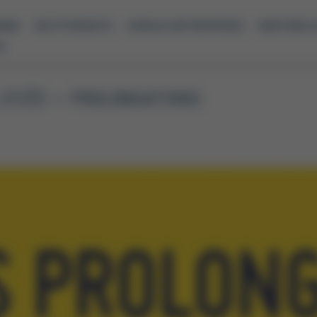
ENNE
VIE ÉTUDIANTE
ESPACE ENTREPRISES
RENTRÉE &
S
 LYCÉE – PROLONGATIONS