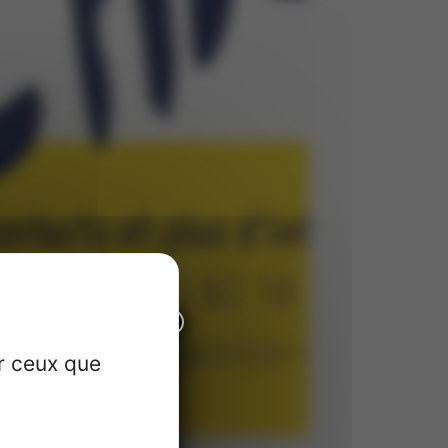
×
pus
ur ceux que
 EXPERT