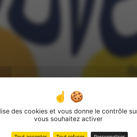
u Rentrée 2026 au cam
ilise des cookies et vous donne le contrôle s
vous souhaitez activer
la
FORMATION GRADE 7 – BAC+5
N PATRIMONIALE
:
ICI
Tout accepter
Tout refuser
Personnaliser