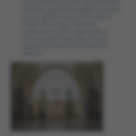
qui racontent l’histoire des saints de la Drôme
et Ardèche. Aujourd’hui la chapelle est utilisée
pour les grandes messes comme Noël et
Pâques. Elle sert aussi comme lieu
d’exposition des chefs d’œuvres de nos
élèves ou d’autres expositions et nous y
réalisons les cérémonies de remise de
diplômes.