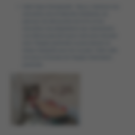
Salle Sœur Emmanuelle : Nous y réalisons les
rencontres de la fraternité chrétienne, du
parcours de découverte de la foi et les
rencontres de préparations aux sacrements.
Les élèves peuvent aussi venir pour discuter
avec l’équipe pastorale ou pour passer un
temps tranquille pour lire ou jouer. Cette salle
est aussi le bureau de l’équipe d’animation
pastorale.