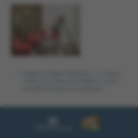
Oratoire du Campus Montplaisir : Il se situe à
l’entrée de la maison des étudiants. C’est un
lieu dédié à la prière et recueillement.