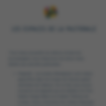
LES ESPACES DE LA PASTORALE
Pour mieux accueillir nos élèves et bien les
accompagner, nous disposons de divers lieux
dédiés aux activités pastorales :
Chapelle : Les lycées Montplaisir sont situés
aujourd’hui dans les locaux de l’ancien grand
séminaire de Valence. De ce fait, nous avons
conservé sa chapelle qui est dédiée à la Très
Sainte Vierge Marie et à Sainte Thérèse de
Lisieux. Vous y trouverez les vitraux d’époque