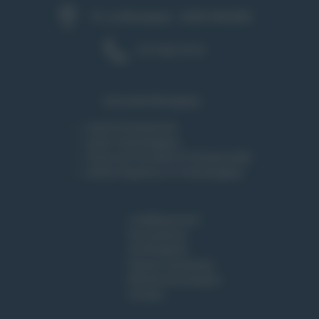
75, rue Montplaisir - 26000 VALENCE
04 75 82 18 18
Ensemble Montplaisir :
Lycée Professionnel
Lycée Technologique
Centre de Formation Professionnelle
Institut Supérieur et Technologique
L'établissement
Vie Lycéenne
Vie Étudiante
Espace entreprises
Rentrée & Inscription
Contact