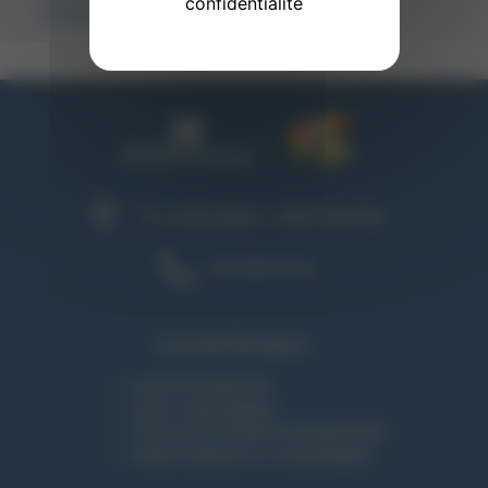
confidentialité
montplaisir.org
75, rue Montplaisir - 26000 VALENCE
04 75 82 18 18
Ensemble Montplaisir :
Lycée Professionnel
Lycée Technologique
Centre de Formation Professionnelle
Institut Supérieur et Technologique