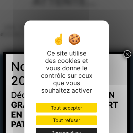
ATTENTE…
e page web sera actualisée très
ainement. Merci de votre patience !
Ce site utilise
×
des cookies et
Nouveau Rentrée
vous donne le
contrôle sur ceux
2026 au campus
que vous
souhaitez activer
75, rue Montplaisir - 26000 VALENCE
Découvrez la
FORMATION
GRADE 7 – BAC+5 EXPERT
04 75 82 18 18
Tout accepter
EN GESTION
Tout refuser
PATRIMONIALE
:
ICI
Ensemble Montplaisir :
Personnaliser